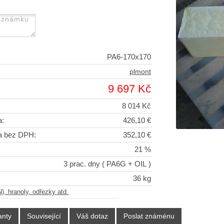
PA6-170x170
plmont
9 697 Kč
8 014 Kč
a:
426,10 €
a bez DPH:
352,10 €
21 %
3 prac. dny
( PA6G + OIL )
36 kg
, hranoly, odřezky atd.
anty
Související
Váš dotaz
Poslat známénu