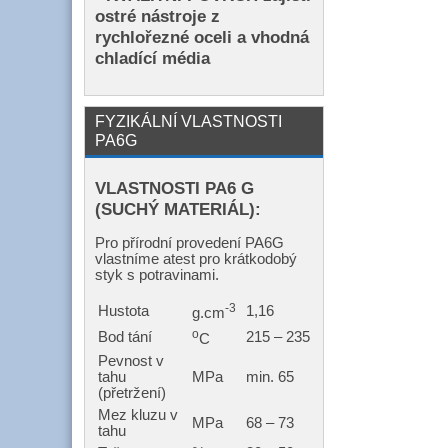
ostré nástroje z
rychlořezné oceli a vhodná
chladící média
FYZIKÁLNÍ VLASTNOSTI
PA6G
VLASTNOSTI PA6 G
(SUCHÝ MATERIÁL):
Pro přírodní provedení PA6G
vlastníme atest pro krátkodobý
styk s potravinami.
-3
Hustota
1,16
g.cm
o
Bod tání
215 – 235
C
Pevnost v
tahu
MPa
min. 65
(přetržení)
Mez kluzu v
MPa
68 – 73
tahu