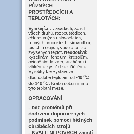
RŮZNÝCH
PROSTŘEDCÍCH A
TEPLOTÁCH:
Vynikající
v zásadách, solích
všech druhů, rozpouštědlech,
chlorovaných uhlovodících,
ropných produktech, sirovodíku,
tucích a olejích, vodě a to i za
zvýšených teplot.
Neodolává
:
kyselinám, fenolům, kresolům,
oxidačním látkám, suchému i
vlhkému kysličníku siřičitému.
Výrobky lze vystavovat
o
dlouhodobě teplotám od
-40
C
o
do 140
C
. Kratší dobu i mimo
tyto teplotní meze.
OPRACOVÁNÍ
- bez problémů při
dodržení doporučených
podmínek pomocí běžných
obráběcích strojů
- KVALITNÍ POVRCH zajistí