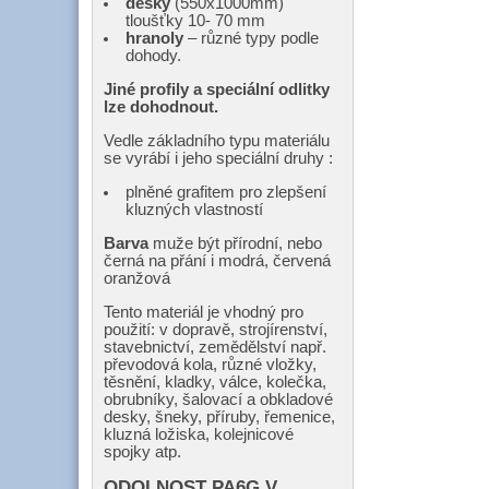
desky
(550x1000mm)
tloušťky 10- 70 mm
hranoly
– různé typy podle
dohody.
Jiné profily a speciální odlitky
lze dohodnout.
Vedle základního typu materiálu
se vyrábí i jeho speciální druhy :
plněné grafitem pro zlepšení
kluzných vlastností
Barva
muže být přírodní, nebo
černá na přání i modrá, červená
oranžová
Tento materiál je vhodný pro
použití: v dopravě, strojírenství,
stavebnictví, zemědělství např.
převodová kola, různé vložky,
těsnění, kladky, válce, kolečka,
obrubníky, šalovací a obkladové
desky, šneky, příruby, řemenice,
kluzná ložiska, kolejnicové
spojky atp.
ODOLNOST PA6G V