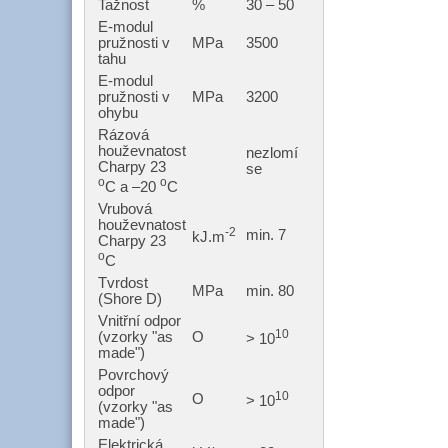
Tažnost
%
30 – 50
E-modul
pružnosti v
MPa
3500
tahu
E-modul
pružnosti v
MPa
3200
ohybu
Rázová
houževnatost
nezlomí
Charpy 23
se
o
o
C a –20
C
Vrubová
houževnatost
-2
min. 7
kJ.m
Charpy 23
o
C
Tvrdost
MPa
min. 80
(Shore D)
Vnitřní odpor
10
(vzorky "as
O
> 10
made")
Povrchový
odpor
10
O
> 10
(vzorky "as
made")
Elektrická