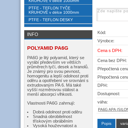
KRUHOVÉ v délce 1000mm
PTFE - TEFLON TYČE
KRUHOVÉ v délce 1000mm
PTFE - TEFLON DESKY
Kód:
INFO
Výrobce:
POLYAMID PA6G
Cena s DPH:
PA6G je litý polyamid, který se
Cena bez DPH:
vyrábí především ve větších
průměrech tyčí, desek a hranolů.
Přepočtená cen
Je známý pro svou pevnost,
homogenitu a lepší odolnost proti
Přepočtená cen
oděru a opotřebení ve srovnání s
extrudovaným PA 6. Má také
DPH:
vyšší rozměrovou stálost a
Dostupnost:
menší absorpci vlhkosti.
váha:
Vlastnosti PA6G zahrnují:
PA6G APA (SILON)
Dobrá odolnost proti oděru
Snadná obrobitelnost
třískovým obráběním
Popis
vari
Vysoká houževnatost a