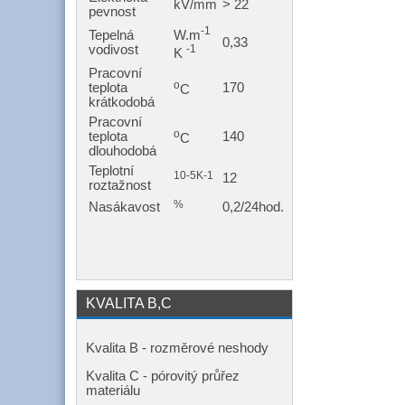
kV/mm
> 22
pevnost
-1
W.m
Tepelná
0,33
-1
vodivost
K
Pracovní
o
teplota
170
C
krátkodobá
Pracovní
o
teplota
140
C
dlouhodobá
Teplotní
10-5K-1
12
roztažnost
%
Nasákavost
0,2/24hod.
KVALITA B,C
Kvalita B - rozměrové neshody
Kvalita C - pórovitý průřez
materiálu