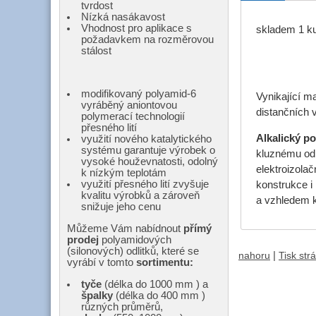
tvrdost
Nízká nasákavost
Vhodnost pro aplikace s
skladem 1 k
požadavkem na rozměrovou
stálost
modifikovaný polyamid-6
Vynikající m
vyráběný aniontovou
distančních 
polymerací technologií
přesného lití
Alkalický p
využití nového katalytického
systému garantuje výrobek o
kluznému odp
vysoké houževnatosti, odolný
elektroizola
k nízkým teplotám
využití přesného lití zvyšuje
konstrukce i
kvalitu výrobků a zároveň
a vzhledem k
snižuje jeho cenu
Můžeme Vám nabídnout
přímý
prodej
polyamidových
(silonových) odlitků, které se
|
nahoru
Tisk str
vyrábí v tomto
sortimentu:
tyče
(délka do 1000 mm ) a
špalky
(délka do 400 mm )
různých průměrů,