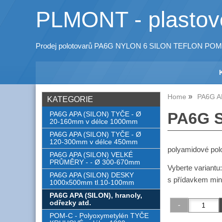
PLMONT - plastové
Prodej polotovarů PA6G NYLON 6 SILON TEFLON POM
Home
PA6G AP
KATEGORIE
PA6G S
PA6G APA (SILON) TYČE - Ø
20-160mm v délce 1000mm
PA6G APA (SILON) TYČE - Ø
120-300mm v délce 450mm
polyamidové pol
PA6G APA (SILON) VELKÉ
PRŮMĚRY - - Ø 300-670mm
Vyberte variantu
PA6G APA (SILON) DESKY
s přídavkem mine
1000x500mm tl.10-100mm
PA6G APA (SILON), hranoly,
odřezky atd.
POM-C - Polyoxymetylén TYČE