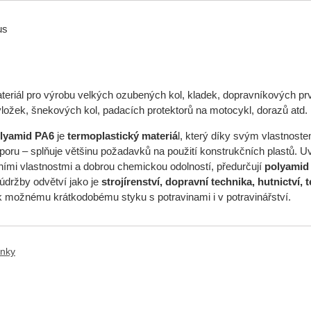
us
ateriál pro výrobu velkých ozubených kol, kladek, dopravníkových prv
vložek, šnekových kol, padacích protektorů na motocykl, dorazů atd.
olyamid
PA6
je
termoplastický materiá
l, který díky svým vlastnoste
oru – splňuje většinu požadavků na použití konstrukčních plastů. Uv
čními vlastnostmi a dobrou chemickou odolností, předurčují
polyamid
 údržby odvětví jako je
strojírenství, dopravní technika, hutnictví, 
 možnému krátkodobému styku s potravinami i v potravinářství.
ánky