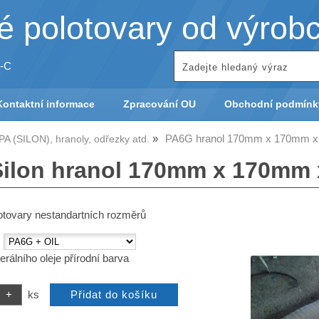
 polotovary od výrob
-C
Kontaktní informace
Zpracování OU
Obchodní podmínk
PA6G hranol 170mm x 170mm 
A (SILON), hranoly, odřezky atd.
ilon hranol 170mm x 170mm
otovary nestandartních rozměrů
:
rálního oleje přírodní barva
ks