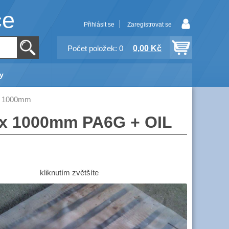
ce
Přihlásit se
Zaregistrovat se
0,00 Kč
Počet položek: 0
y
x 1000mm
 x 1000mm PA6G + OIL
kliknutím zvětšíte