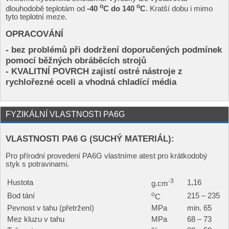
o
o
dlouhodobě teplotám od
-40
C do 140
C
. Kratší dobu i mimo
tyto teplotní meze.
OPRACOVÁNÍ
- bez problémů při dodržení doporučených podmínek
pomocí běžných obráběcích strojů
- KVALITNÍ POVRCH zajistí ostré nástroje z
rychlořezné oceli a vhodná chladící média
FYZIKÁLNÍ VLASTNOSTI PA6G
VLASTNOSTI PA6 G (SUCHÝ MATERIÁL):
Pro přírodní provedení PA6G vlastníme atest pro krátkodobý
styk s potravinami.
-3
Hustota
1,16
g.cm
o
Bod tání
215 – 235
C
Pevnost v tahu (přetržení)
MPa
min. 65
Mez kluzu v tahu
MPa
68 – 73