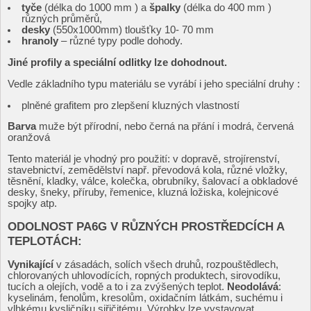
tyče
(délka do 1000 mm ) a
špalky
(délka do 400 mm )
různých průměrů,
desky
(550x1000mm) tloušťky 10- 70 mm
hranoly
– různé typy podle dohody.
Jiné profily a speciální odlitky lze dohodnout.
Vedle základního typu materiálu se vyrábí i jeho speciální druhy :
plněné grafitem pro zlepšení kluzných vlastností
Barva
muže být přírodní, nebo černá na přání i modrá, červená
oranžová
Tento materiál je vhodný pro použití: v dopravě, strojírenství,
stavebnictví, zemědělství např. převodová kola, různé vložky,
těsnění, kladky, válce, kolečka, obrubníky, šalovací a obkladové
desky, šneky, příruby, řemenice, kluzná ložiska, kolejnicové
spojky atp.
ODOLNOST PA6G V RŮZNÝCH PROSTŘEDCÍCH A
TEPLOTÁCH:
Vynikající
v zásadách, solích všech druhů, rozpouštědlech,
chlorovaných uhlovodících, ropných produktech, sirovodíku,
tucích a olejích, vodě a to i za zvýšených teplot.
Neodolává
:
kyselinám, fenolům, kresolům, oxidačním látkám, suchému i
vlhkému kysličníku siřičitému. Výrobky lze vystavovat