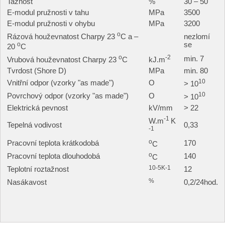
Tažnost
%
30 – 50
E-modul pružnosti v tahu
MPa
3500
E-modul pružnosti v ohybu
MPa
3200
o
Rázová houževnatost Charpy 23
C a –
nezlomí
o
se
20
C
o
-2
min. 7
Vrubová houževnatost Charpy 23
C
kJ.m
Tvrdost (Shore D)
MPa
min. 80
10
Vnitřní odpor (vzorky "as made")
O
> 10
10
Povrchový odpor (vzorky "as made")
O
> 10
Elektrická pevnost
kV/mm
> 22
-1
W.m
K
Tepelná vodivost
0,33
-1
o
Pracovní teplota krátkodobá
170
C
o
Pracovní teplota dlouhodobá
140
C
10-5K-1
Teplotní roztažnost
12
%
Nasákavost
0,2/24hod.