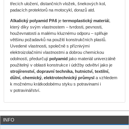
třecích uložení, distančních vložek, šnekových kol,
padacích protektorů na motocykl, dorazů atd.
Alkalický polyamid
PA6
je
termoplastický materiá
l,
který díky svým vlastnostem – tvrdosti, pevnosti,
houževnatosti a malému kluznému odporu – splňuje
většinu požadavků na použití konstrukčních plastů.
Uvedené vlastnosti, společně s příznivými
elektroizolačními vlastnostmi a dobrou chemickou
odolností, předurčují
polyamid
jako materiál univerzálně
použitelný v oblasti konstrukce i údržby odvětví jako je
strojírenství, dopravní technika, hutnictví, textilní,
důlní, chemický, elektrotechnický průmysl
a vzhledem
k možnému krátkodobému styku s potravinami i
v potravinářství.
INFO