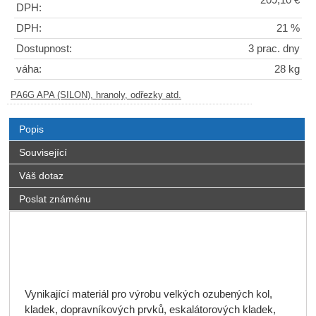
209,10 €
DPH:
DPH:
21 %
Dostupnost:
3 prac. dny
váha:
28 kg
PA6G APA (SILON), hranoly, odřezky atd.
Popis
Související
Váš dotaz
Poslat známénu
Vynikající materiál pro výrobu velkých ozubených kol,
kladek, dopravníkových prvků, eskalátorových kladek,