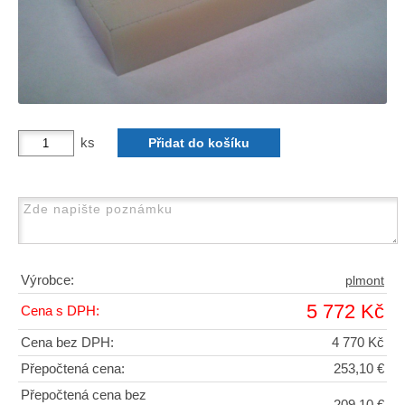
ks
Výrobce:
plmont
5 772 Kč
Cena s DPH:
Cena bez DPH:
4 770 Kč
Přepočtená cena:
253,10 €
Přepočtená cena bez