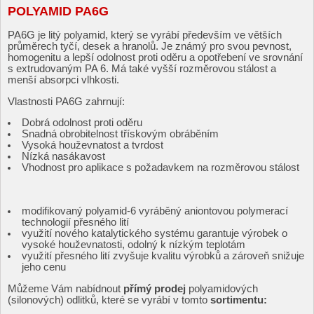
POLYAMID PA6G
PA6G je litý polyamid, který se vyrábí především ve větších
průměrech tyčí, desek a hranolů. Je známý pro svou pevnost,
homogenitu a lepší odolnost proti oděru a opotřebení ve srovnání
s extrudovaným PA 6. Má také vyšší rozměrovou stálost a
menší absorpci vlhkosti.
Vlastnosti PA6G zahrnují:
Dobrá odolnost proti oděru
Snadná obrobitelnost třískovým obráběním
Vysoká houževnatost a tvrdost
Nízká nasákavost
Vhodnost pro aplikace s požadavkem na rozměrovou stálost
modifikovaný polyamid-6 vyráběný aniontovou polymerací
technologií přesného lití
využití nového katalytického systému garantuje výrobek o
vysoké houževnatosti, odolný k nízkým teplotám
využití přesného lití zvyšuje kvalitu výrobků a zároveň snižuje
jeho cenu
Můžeme Vám nabídnout
přímý prodej
polyamidových
(silonových) odlitků, které se vyrábí v tomto
sortimentu: