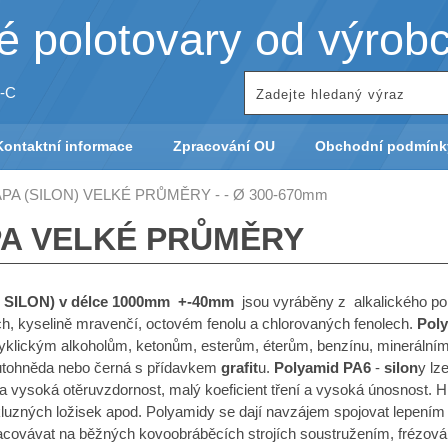
 polotovary od výrob
-C
Kontaktní informace
Zpracování OU
Obchodní podmínk
PA (SILON) VELKÉ PRŮMĚRY - - Ø 300-670mm
PA VELKÉ PRŮMĚRY
( SILON) v délce 1000mm +-40mm
jsou vyráběny z alkalického p
ch, kyselině mravenčí, octovém fenolu a chlorovaných fenolech.
Pol
yklickým alkoholům, ketonům, esterům, éterům, benzínu, minerální
utohněda nebo černá s přídavkem
grafit
u.
Polyamid PA6
-
silon
y lz
a vysoká otěruvzdornost, malý koeficient tření a vysoká únosnost. Hl
luzných ložisek apod. Polyamidy se dají navzájem spojovat lepením 
covávat na běžných kovoobráběcích strojích soustružením, frézová