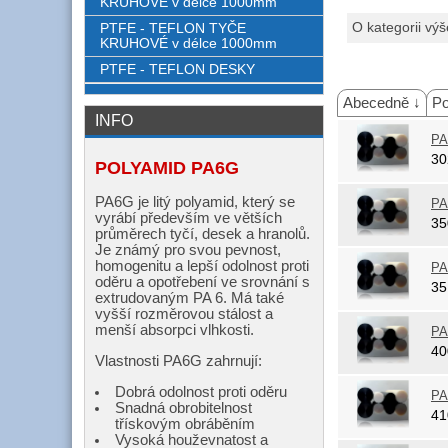
KRUHOVÉ v délce 1000mm
O kategorii výš
PTFE - TEFLON TYČE
KRUHOVÉ v délce 1000mm
PTFE - TEFLON DESKY
Abecedně ↓
Po
INFO
PA
3
POLYAMID PA6G
PA6G je litý polyamid, který se
PA
vyrábí především ve větších
3
průměrech tyčí, desek a hranolů.
Je známý pro svou pevnost,
homogenitu a lepší odolnost proti
PA
oděru a opotřebení ve srovnání s
3
extrudovaným PA 6. Má také
vyšší rozměrovou stálost a
menší absorpci vlhkosti.
PA
4
Vlastnosti PA6G zahrnují:
Dobrá odolnost proti oděru
PA
Snadná obrobitelnost
4
třískovým obráběním
Vysoká houževnatost a