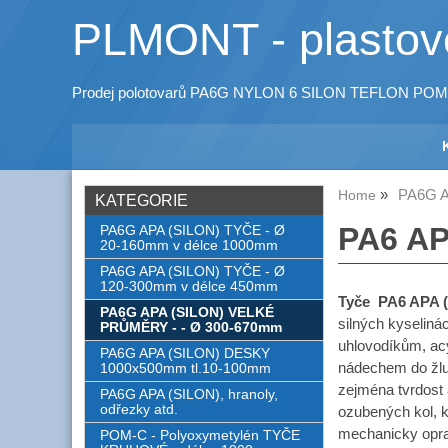
PLMONT - plastové
Prodej polotovarů PA6G NYLON 6 SILON TEFLON POM
PA6G A
Home
KATEGORIE
PA6 A
PA6G APA (SILON) TYČE - Ø
20-160mm v délce 1000mm
PA6G APA (SILON) TYČE - Ø
120-300mm v délce 450mm
Tyče PA6 APA 
PA6G APA (SILON) VELKÉ
silných kyseliná
PRŮMĚRY - - Ø 300-670mm
uhlovodíkům, ac
PA6G APA (SILON) DESKY
nádechem do žl
1000x500mm tl.10-100mm
zejména tvrdost 
PA6G APA (SILON), hranoly,
odřezky atd.
ozubených kol, k
mechanicky opra
POM-C - Polyoxymetylén TYČE