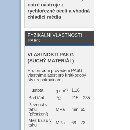
ostré nástroje z
rychlořezné oceli a vhodná
chladící média
FYZIKÁLNÍ VLASTNOSTI
PA6G
VLASTNOSTI PA6 G
(SUCHÝ MATERIÁL):
Pro přírodní provedení PA6G
vlastníme atest pro krátkodobý
styk s potravinami.
-3
Hustota
1,16
g.cm
o
Bod tání
215 – 235
C
Pevnost v
tahu
MPa
min. 65
(přetržení)
Mez kluzu v
MPa
68 – 73
tahu