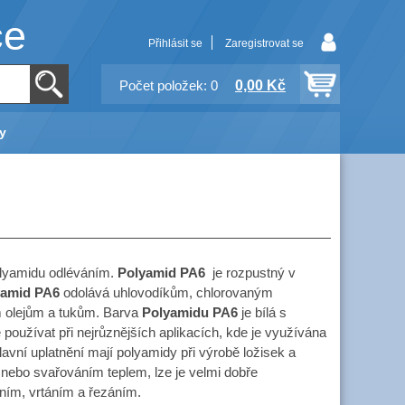
ce
Přihlásit se
Zaregistrovat se
0,00 Kč
Počet položek: 0
y
olyamidu odléváním.
Polyamid PA6
je rozpustný v
yamid PA6
odolává uhlovodíkům, chlorovaným
m olejům a tukům. Barva
Polyamidu PA6
je bílá s
e používat při nejrůznějších aplikacích, kde je využívána
avní uplatnění mají polyamidy při výrobě ložisek a
nebo svařováním teplem, lze je velmi dobře
ním, vrtáním a řezáním.