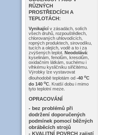
RŮZNÝCH
PROSTŘEDCÍCH A
TEPLOTÁCH:
Vynikající
v zásadách, solích
všech druhů, rozpouštědlech,
chlorovaných uhlovodících,
ropných produktech, sirovodíku,
tucích a olejích, vodě a to i za
zvýšených teplot.
Neodolává
:
kyselinám, fenolům, kresolům,
oxidačním látkám, suchému i
vlhkému kysličníku siřičitému.
Výrobky lze vystavovat
o
dlouhodobě teplotám od
-40
C
o
do 140
C
. Kratší dobu i mimo
tyto teplotní meze.
OPRACOVÁNÍ
- bez problémů při
dodržení doporučených
podmínek pomocí běžných
obráběcích strojů
- KVALITNÍ POVRCH zajistí