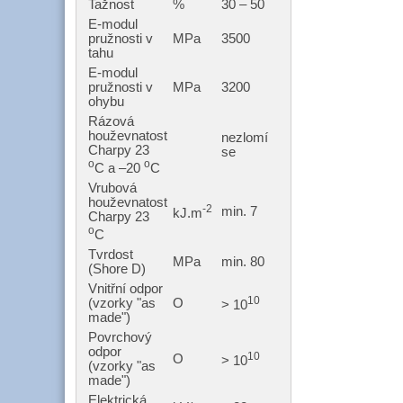
Tažnost
%
30 – 50
E-modul
pružnosti v
MPa
3500
tahu
E-modul
pružnosti v
MPa
3200
ohybu
Rázová
houževnatost
nezlomí
Charpy 23
se
o
o
C a –20
C
Vrubová
houževnatost
-2
min. 7
kJ.m
Charpy 23
o
C
Tvrdost
MPa
min. 80
(Shore D)
Vnitřní odpor
10
(vzorky "as
O
> 10
made")
Povrchový
odpor
10
O
> 10
(vzorky "as
made")
Elektrická