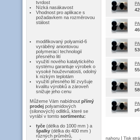
tvrdost
PA
Nízká nasákavost
4
Vhodnost pro aplikace s
požadavkem na rozměrovou
stálost
PA
4
modifikovaný polyamid-6
PA
vyráběný aniontovou
5
polymerací technologií
přesného lití
využití nového katalytického
PA
systému garantuje výrobek o
5
vysoké houževnatosti, odolný
k nízkým teplotám
využití přesného lití zvyšuje
PA
kvalitu výrobků a zároveň
5
snižuje jeho cenu
Můžeme Vám nabídnout
přímý
PA
prodej
polyamidových
p
(silonových) odlitků, které se
vyrábí v tomto
sortimentu:
tyče
(délka do 1000 mm ) a
špalky
(délka do 400 mm )
různých průměrů,
|
nahoru
Tisk str