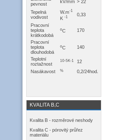
kV/mm
> 22
pevnost
-1
W.m
Tepelná
0,33
-1
vodivost
K
Pracovní
o
teplota
170
C
krátkodobá
Pracovní
o
teplota
140
C
dlouhodobá
Teplotní
10-5K-1
12
roztažnost
%
Nasákavost
0,2/24hod.
KVALITA B,C
Kvalita B - rozměrové neshody
Kvalita C - pórovitý průřez
materiálu