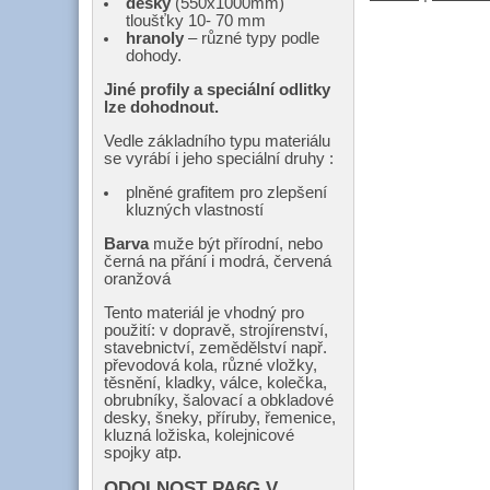
desky
(550x1000mm)
tloušťky 10- 70 mm
hranoly
– různé typy podle
dohody.
Jiné profily a speciální odlitky
lze dohodnout.
Vedle základního typu materiálu
se vyrábí i jeho speciální druhy :
plněné grafitem pro zlepšení
kluzných vlastností
Barva
muže být přírodní, nebo
černá na přání i modrá, červená
oranžová
Tento materiál je vhodný pro
použití: v dopravě, strojírenství,
stavebnictví, zemědělství např.
převodová kola, různé vložky,
těsnění, kladky, válce, kolečka,
obrubníky, šalovací a obkladové
desky, šneky, příruby, řemenice,
kluzná ložiska, kolejnicové
spojky atp.
ODOLNOST PA6G V