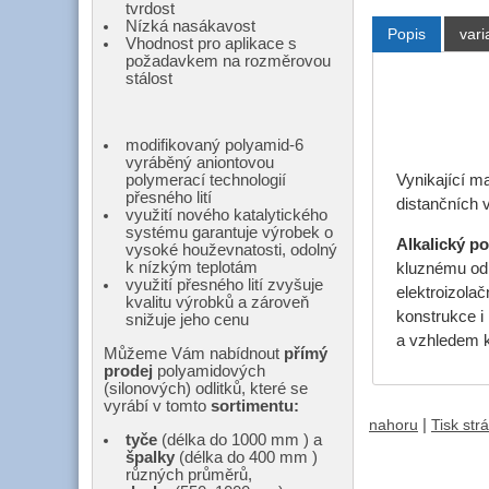
tvrdost
Nízká nasákavost
Popis
vari
Vhodnost pro aplikace s
požadavkem na rozměrovou
stálost
modifikovaný polyamid-6
vyráběný aniontovou
Vynikající m
polymerací technologií
přesného lití
distančních 
využití nového katalytického
systému garantuje výrobek o
Alkalický p
vysoké houževnatosti, odolný
k nízkým teplotám
kluznému odp
využití přesného lití zvyšuje
elektroizola
kvalitu výrobků a zároveň
konstrukce i
snižuje jeho cenu
a vzhledem k
Můžeme Vám nabídnout
přímý
prodej
polyamidových
(silonových) odlitků, které se
vyrábí v tomto
sortimentu:
|
nahoru
Tisk str
tyče
(délka do 1000 mm ) a
špalky
(délka do 400 mm )
různých průměrů,