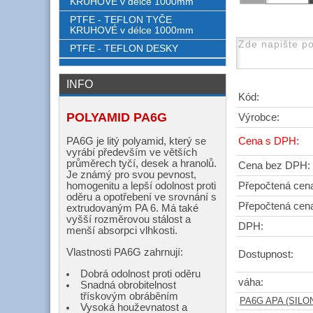
KRUHOVÉ v délce 1000mm
PTFE - TEFLON TYČE
KRUHOVÉ v délce 1000mm
PTFE - TEFLON DESKY
INFO
Kód:
POLYAMID PA6G
Výrobce:
PA6G je litý polyamid, který se
Cena s DPH:
vyrábí především ve větších
průměrech tyčí, desek a hranolů.
Cena bez DPH:
Je známý pro svou pevnost,
homogenitu a lepší odolnost proti
Přepočtená cen
oděru a opotřebení ve srovnání s
Přepočtená cen
extrudovaným PA 6. Má také
vyšší rozměrovou stálost a
DPH:
menší absorpci vlhkosti.
Vlastnosti PA6G zahrnují:
Dostupnost:
Dobrá odolnost proti oděru
váha:
Snadná obrobitelnost
třískovým obráběním
PA6G APA (SILON)
Vysoká houževnatost a