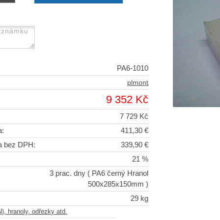
PA6-1010
plmont
9 352 Kč
7 729 Kč
a:
411,30 €
a bez DPH:
339,90 €
21 %
3 prac. dny
( PA6 černý Hranol
500x285x150mm )
29 kg
, hranoly, odřezky atd.