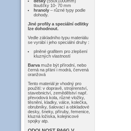
desky
(550x1000mm)
tloušťky 10- 70 mm
hranoly
– různé typy podle
dohody.
Jiné profily a speciální odlitky
lze dohodnout.
Vedle základního typu materiálu
se vyrábí i jeho speciální druhy :
plněné grafitem pro zlepšení
kluzných vlastností
Barva
muže být přírodní, nebo
černá na přání i modrá, červená
oranžová
Tento materiál je vhodný pro
použití: v dopravě, strojírenství,
stavebnictví, zemědělství např.
převodová kola, různé vložky,
těsnění, kladky, válce, kolečka,
obrubníky, šalovací a obkladové
desky, šneky, příruby, řemenice,
kluzná ložiska, kolejnicové
spojky atp.
ODOLNOST PA6G V