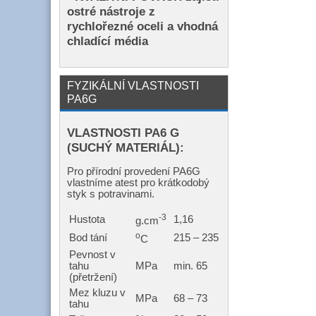
ostré nástroje z
rychlořezné oceli a vhodná
chladící média
FYZIKÁLNÍ VLASTNOSTI
PA6G
VLASTNOSTI PA6 G
(SUCHÝ MATERIÁL):
Pro přírodní provedení PA6G
vlastníme atest pro krátkodobý
styk s potravinami.
-3
Hustota
1,16
g.cm
o
Bod tání
215 – 235
C
Pevnost v
tahu
MPa
min. 65
(přetržení)
Mez kluzu v
MPa
68 – 73
tahu