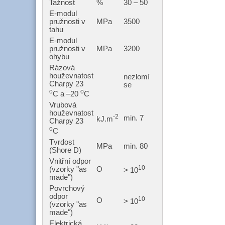
Tažnost
%
30 – 50
E-modul
pružnosti v
MPa
3500
tahu
E-modul
pružnosti v
MPa
3200
ohybu
Rázová
houževnatost
nezlomí
Charpy 23
se
o
o
C a –20
C
Vrubová
houževnatost
-2
min. 7
kJ.m
Charpy 23
o
C
Tvrdost
MPa
min. 80
(Shore D)
Vnitřní odpor
10
(vzorky "as
O
> 10
made")
Povrchový
odpor
10
O
> 10
(vzorky "as
made")
Elektrická