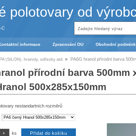
 polotovary od výrob
-C
Kontaktní informace
Zpracování OU
Obchodní podmínk
PA6G hranol přírodní barva 5
A (SILON), hranoly, odřezky atd.
ranol přírodní barva 500mm
Hranol 500x285x150mm
otovary nestandartních rozměrů
:
ks