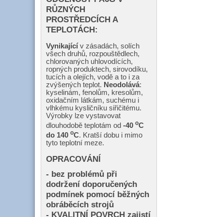
RŮZNÝCH
PROSTŘEDCÍCH A
TEPLOTÁCH:
Vynikající
v zásadách, solích
všech druhů, rozpouštědlech,
chlorovaných uhlovodících,
ropných produktech, sirovodíku,
tucích a olejích, vodě a to i za
zvýšených teplot.
Neodolává
:
kyselinám, fenolům, kresolům,
oxidačním látkám, suchému i
vlhkému kysličníku siřičitému.
Výrobky lze vystavovat
o
dlouhodobě teplotám od
-40
C
o
do 140
C
. Kratší dobu i mimo
tyto teplotní meze.
OPRACOVÁNÍ
- bez problémů při
dodržení doporučených
podmínek pomocí běžných
obráběcích strojů
- KVALITNÍ POVRCH zajistí