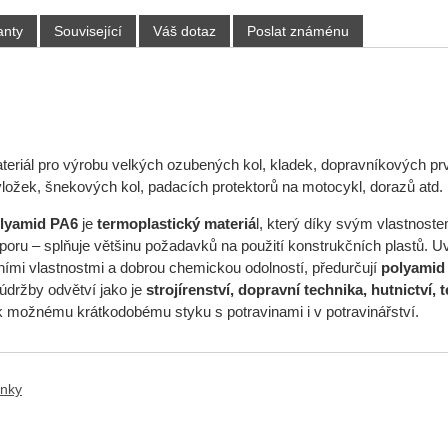
anty
Související
Váš dotaz
Poslat známénu
ateriál pro výrobu velkých ozubených kol, kladek, dopravníkových prv
vložek, šnekových kol, padacích protektorů na motocykl, dorazů atd.
olyamid
PA6
je
termoplastický materiá
l, který díky svým vlastnoste
oru – splňuje většinu požadavků na použití konstrukčních plastů. Uv
čními vlastnostmi a dobrou chemickou odolností, předurčují
polyamid
 údržby odvětví jako je
strojírenství, dopravní technika, hutnictví, 
 možnému krátkodobému styku s potravinami i v potravinářství.
ánky