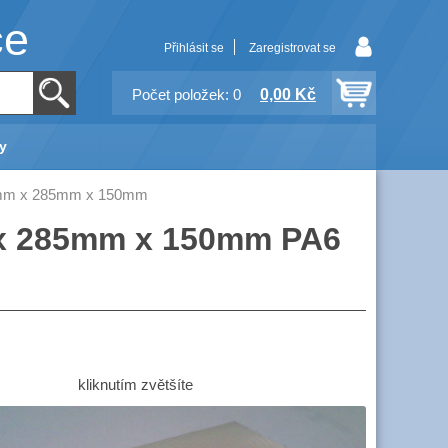
ce
Přihlásit se
Zaregistrovat se
0,00 Kč
Počet položek: 0
y
00mm x 285mm x 150mm
 x 285mm x 150mm PA6
kliknutím zvětšíte