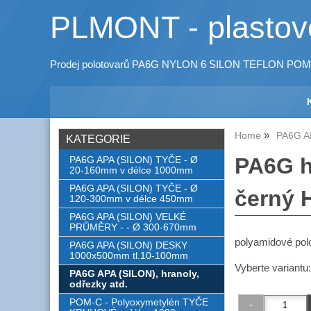
PLMONT - plastové
Prodej polotovarů PA6G NYLON 6 SILON TEFLON POM
Home
PA6G AP
KATEGORIE
PA6G h
PA6G APA (SILON) TYČE - Ø
20-160mm v délce 1000mm
PA6G APA (SILON) TYČE - Ø
černý 
120-300mm v délce 450mm
PA6G APA (SILON) VELKÉ
PRŮMĚRY - - Ø 300-670mm
polyamidové pol
PA6G APA (SILON) DESKY
1000x500mm tl.10-100mm
Vyberte variantu
PA6G APA (SILON), hranoly,
odřezky atd.
POM-C - Polyoxymetylén TYČE