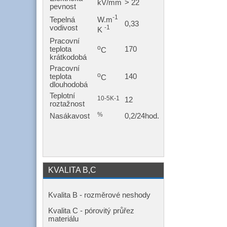
kV/mm
> 22
pevnost
-1
W.m
Tepelná
0,33
-1
vodivost
K
Pracovní
o
teplota
170
C
krátkodobá
Pracovní
o
teplota
140
C
dlouhodobá
Teplotní
10-5K-1
12
roztažnost
%
Nasákavost
0,2/24hod.
KVALITA B,C
Kvalita B - rozměrové neshody
Kvalita C - pórovitý průřez
materiálu