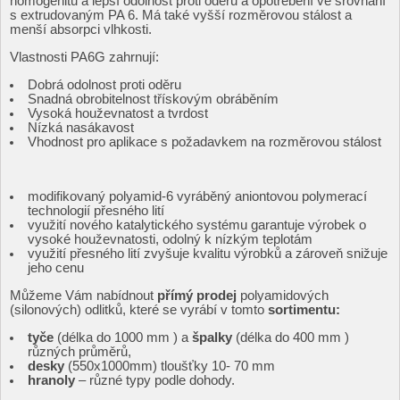
homogenitu a lepší odolnost proti oděru a opotřebení ve srovnání
s extrudovaným PA 6. Má také vyšší rozměrovou stálost a
menší absorpci vlhkosti.
Vlastnosti PA6G zahrnují:
Dobrá odolnost proti oděru
Snadná obrobitelnost třískovým obráběním
Vysoká houževnatost a tvrdost
Nízká nasákavost
Vhodnost pro aplikace s požadavkem na rozměrovou stálost
modifikovaný polyamid-6 vyráběný aniontovou polymerací
technologií přesného lití
využití nového katalytického systému garantuje výrobek o
vysoké houževnatosti, odolný k nízkým teplotám
využití přesného lití zvyšuje kvalitu výrobků a zároveň snižuje
jeho cenu
Můžeme Vám nabídnout
přímý prodej
polyamidových
(silonových) odlitků, které se vyrábí v tomto
sortimentu:
tyče
(délka do 1000 mm ) a
špalky
(délka do 400 mm )
různých průměrů,
desky
(550x1000mm) tloušťky 10- 70 mm
hranoly
– různé typy podle dohody.