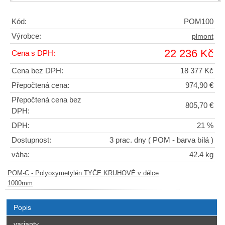
Kód:
POM100
Výrobce:
plmont
22 236 Kč
Cena s DPH:
Cena bez DPH:
18 377 Kč
Přepočtená cena:
974,90 €
Přepočtená cena bez
805,70 €
DPH:
DPH:
21 %
Dostupnost:
3 prac. dny
( POM - barva bílá )
váha:
42.4 kg
POM-C - Polyoxymetylén TYČE KRUHOVÉ v délce
1000mm
Popis
varianty