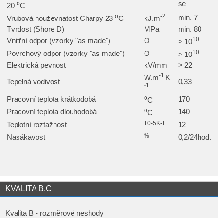
o
se
20
C
o
-2
min. 7
Vrubová houževnatost Charpy 23
C
kJ.m
Tvrdost (Shore D)
MPa
min. 80
10
Vnitřní odpor (vzorky "as made")
O
> 10
10
Povrchový odpor (vzorky "as made")
O
> 10
Elektrická pevnost
kV/mm
> 22
-1
W.m
K
Tepelná vodivost
0,33
-1
o
Pracovní teplota krátkodobá
170
C
o
Pracovní teplota dlouhodobá
140
C
10-5K-1
Teplotní roztažnost
12
%
Nasákavost
0,2/24hod.
KVALITA B,C
Kvalita B - rozměrové neshody