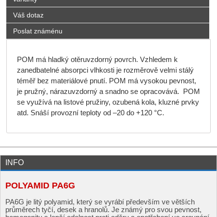
Váš dotaz
Poslat známénu
POM má hladký otěruvzdorný povrch. Vzhledem k
zanedbatelné absorpci vlhkosti je rozměrově velmi stálý
téměř bez materiálové pnutí. POM má vysokou pevnost,
je pružný, nárazuvzdorný a snadno se opracovává. POM
se využívá na listové pružiny, ozubená kola, kluzné prvky
atd. Snáší provozní teploty od –20 do +120 °C.
INFO
POLYAMID PA6G
PA6G je litý polyamid, který se vyrábí především ve větších
průměrech tyčí, desek a hranolů. Je známý pro svou pevnost,