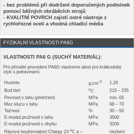
- bez problémů při dodržení doporučených podmínek
pomocí běžných obráběcích strojů
- KVALITNÍ POVRCH zajistí ostré nástroje z
rychlořezné oceli a vhodná chladící média
FYZIKÁLNÍ VLASTNOSTI PA6G
VLASTNOSTI PA6 G (SUCHÝ MATERIÁL):
Pro přírodní provedení PA6G vlastníme atest pro krátkodobý
styk s potravinami.
-3
Hustota
1,16
g.cm
o
Bod tání
215 – 235
C
Pevnost v tahu (přetržení)
MPa
min. 65
Mez kluzu v tahu
MPa
68 – 73
Tažnost
%
30 – 50
E-modul pružnosti v tahu
MPa
3500
E-modul pružnosti v ohybu
MPa
3200
o
Rázová houževnatost Charpy 23
C a –
nezlomí