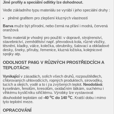
Jiné profily a speciální odlitky lze dohodnout.
Vedle základního typu materiálu se vyrábí i jeho speciální druhy :
plněné grafitem pro zlepšení kluzných vlastností
Barva
muže být přírodní, nebo černá na přání i modrá, červená
oranžová
Tento materiál je vhodný pro použití: v dopravě, strojírenství,
stavebnictví, zemědělství např. převodová kola, různé vložky,
těsnění, kladky, válce, kolečka, obrubníky, šalovací a obkladové
desky, šneky, příruby, řemenice, kluzná ložiska, kolejnicové
spojky atp.
ODOLNOST PA6G V RŮZNÝCH PROSTŘEDCÍCH A
TEPLOTÁCH:
Vynikající
v zásadách, solích všech druhů, rozpouštědlech,
chlorovaných uhlovodících, ropných produktech, sirovodíku,
tucích a olejích, vodě a to i za zvýšených teplot.
Neodolává
:
kyselinám, fenolům, kresolům, oxidačním látkám, suchému i
vlhkému kysličníku siřičitému. Výrobky lze vystavovat
o
o
dlouhodobě teplotám od
-40
C do 140
C
. Kratší dobu i mimo
tyto teplotní meze.
OPRACOVÁNÍ