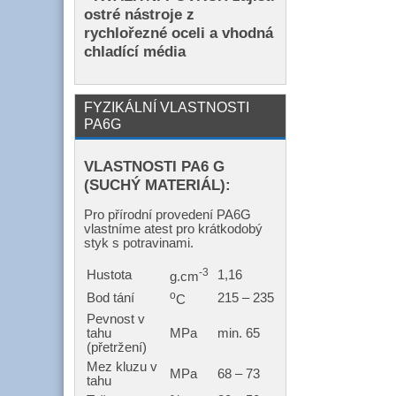
ostré nástroje z
rychlořezné oceli a vhodná
chladící média
FYZIKÁLNÍ VLASTNOSTI
PA6G
VLASTNOSTI PA6 G
(SUCHÝ MATERIÁL):
Pro přírodní provedení PA6G
vlastníme atest pro krátkodobý
styk s potravinami.
-3
Hustota
1,16
g.cm
o
Bod tání
215 – 235
C
Pevnost v
tahu
MPa
min. 65
(přetržení)
Mez kluzu v
MPa
68 – 73
tahu