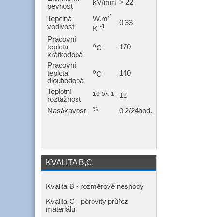
kV/mm
> 22
pevnost
-1
W.m
Tepelná
0,33
-1
vodivost
K
Pracovní
o
teplota
170
C
krátkodobá
Pracovní
o
teplota
140
C
dlouhodobá
Teplotní
10-5K-1
12
roztažnost
%
Nasákavost
0,2/24hod.
KVALITA B,C
Kvalita B - rozměrové neshody
Kvalita C - pórovitý průřez
materiálu