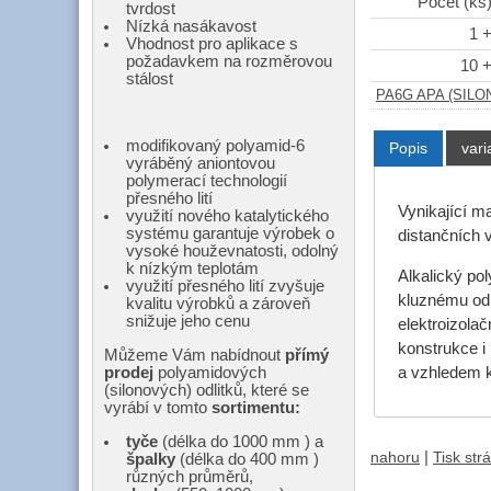
Počet (ks
tvrdost
Nízká nasákavost
1 
Vhodnost pro aplikace s
požadavkem na rozměrovou
10 
stálost
PA6G APA (SILON
modifikovaný polyamid-6
Popis
vari
vyráběný aniontovou
polymerací technologií
přesného lití
Vynikající m
využití nového katalytického
systému garantuje výrobek o
distančních 
vysoké houževnatosti, odolný
k nízkým teplotám
Alkalický po
využití přesného lití zvyšuje
kluznému odp
kvalitu výrobků a zároveň
snižuje jeho cenu
elektroizolač
konstrukce i 
Můžeme Vám nabídnout
přímý
a vzhledem k
prodej
polyamidových
(silonových) odlitků, které se
vyrábí v tomto
sortimentu:
tyče
(délka do 1000 mm ) a
|
nahoru
Tisk str
špalky
(délka do 400 mm )
různých průměrů,