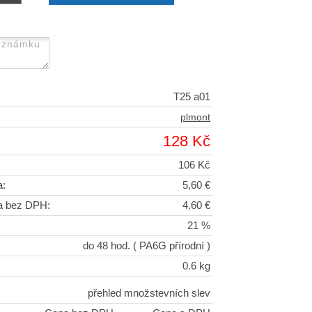
T25 a01
plmont
128 Kč
106 Kč
a:
5,60 €
a bez DPH:
4,60 €
21 %
do 48 hod.
( PA6G přírodní )
0.6 kg
přehled množstevních slev