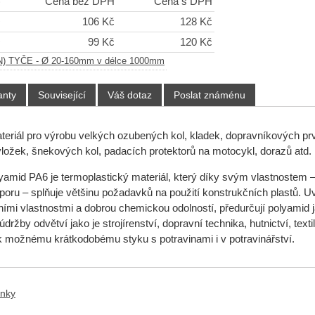
)
Cena bez DPH
Cena s DPH
+
106 Kč
128 Kč
+
99 Kč
120 Kč
) TYČE - Ø 20-160mm v délce 1000mm
anty
Související
Váš dotaz
Poslat známénu
ateriál pro výrobu velkých ozubených kol, kladek, dopravníkových prv
vložek, šnekových kol, padacích protektorů na motocykl, dorazů atd.
lyamid PA6 je termoplastický materiál, který díky svým vlastnostem –
oru – splňuje většinu požadavků na použití konstrukčních plastů. Uv
ními vlastnostmi a dobrou chemickou odolností, předurčují polyamid ja
údržby odvětví jako je strojírenství, dopravní technika, hutnictví, text
 možnému krátkodobému styku s potravinami i v potravinářství.
ánky