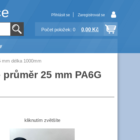
ce
Přihlásit se
Zaregistrovat se
0,00 Kč
Počet položek: 0
y
5 mm délka 1000mm
če průměr 25 mm PA6G
kliknutím zvětšíte