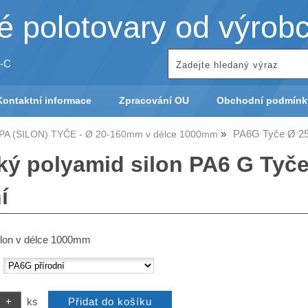
 polotovary od výrob
-C
Kontaktní informace
Zpracování OU
Obchodní podmínk
PA6G Tyče Ø 2
PA (SILON) TYČE - Ø 20-160mm v délce 1000mm
cký polyamid silon PA6 G Ty
í
ilon v délce 1000mm
:
ks