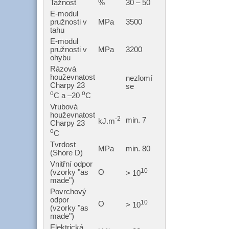
Tažnost
%
30 – 50
E-modul
pružnosti v
MPa
3500
tahu
E-modul
pružnosti v
MPa
3200
ohybu
Rázová
houževnatost
nezlomí
Charpy 23
se
o
o
C a –20
C
Vrubová
houževnatost
-2
min. 7
kJ.m
Charpy 23
o
C
Tvrdost
MPa
min. 80
(Shore D)
Vnitřní odpor
10
(vzorky "as
O
> 10
made")
Povrchový
odpor
10
O
> 10
(vzorky "as
made")
Elektrická