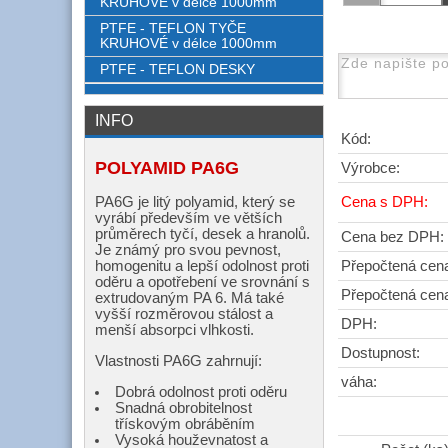
KRUHOVÉ v délce 1000mm
PTFE - TEFLON TYČE
KRUHOVÉ v délce 1000mm
PTFE - TEFLON DESKY
INFO
Kód:
POLYAMID PA6G
Výrobce:
PA6G je litý polyamid, který se
Cena s DPH:
vyrábí především ve větších
průměrech tyčí, desek a hranolů.
Cena bez DPH:
Je známý pro svou pevnost,
homogenitu a lepší odolnost proti
Přepočtená cen
oděru a opotřebení ve srovnání s
Přepočtená cen
extrudovaným PA 6. Má také
vyšší rozměrovou stálost a
DPH:
menší absorpci vlhkosti.
Dostupnost:
Vlastnosti PA6G zahrnují:
váha:
Dobrá odolnost proti oděru
Snadná obrobitelnost
třískovým obráběním
Vysoká houževnatost a