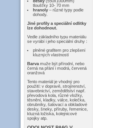
desky
(550x1000mm)
tloušťky 10- 70 mm
hranoly
– různé typy podle
dohody.
Jiné profily a speciální odlitky
lze dohodnout.
Vedle základního typu materiálu
se vyrábí i jeho speciální druhy :
plněné grafitem pro zlepšení
kluzných vlastností
Barva
muže být přírodní, nebo
černá na přání i modrá, červená
oranžová
Tento materiál je vhodný pro
použití: v dopravě, strojírenství,
stavebnictví, zemědělství např.
převodová kola, různé vložky,
těsnění, kladky, válce, kolečka,
obrubníky, šalovací a obkladové
desky, šneky, příruby, řemenice,
kluzná ložiska, kolejnicové
spojky atp.
ODOLNOST PA6G V