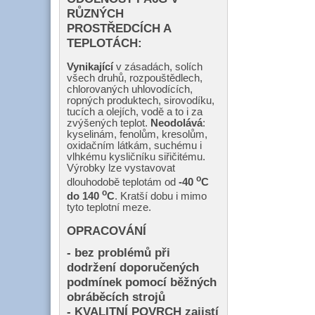
RŮZNÝCH
PROSTŘEDCÍCH A
TEPLOTÁCH:
Vynikající
v zásadách, solích
všech druhů, rozpouštědlech,
chlorovaných uhlovodících,
ropných produktech, sirovodíku,
tucích a olejích, vodě a to i za
zvýšených teplot.
Neodolává
:
kyselinám, fenolům, kresolům,
oxidačním látkám, suchému i
vlhkému kysličníku siřičitému.
Výrobky lze vystavovat
o
dlouhodobě teplotám od
-40
C
o
do 140
C
. Kratší dobu i mimo
tyto teplotní meze.
OPRACOVÁNÍ
- bez problémů při
dodržení doporučených
podmínek pomocí běžných
obráběcích strojů
- KVALITNÍ POVRCH zajistí