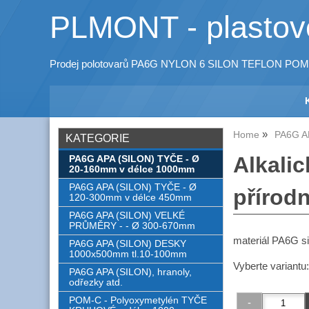
PLMONT - plastové
Prodej polotovarů PA6G NYLON 6 SILON TEFLON POM
Home
PA6G A
KATEGORIE
Alkali
PA6G APA (SILON) TYČE - Ø
20-160mm v délce 1000mm
PA6G APA (SILON) TYČE - Ø
přírodn
120-300mm v délce 450mm
PA6G APA (SILON) VELKÉ
PRŮMĚRY - - Ø 300-670mm
materiál PA6G s
PA6G APA (SILON) DESKY
1000x500mm tl.10-100mm
Vyberte variantu
PA6G APA (SILON), hranoly,
odřezky atd.
POM-C - Polyoxymetylén TYČE