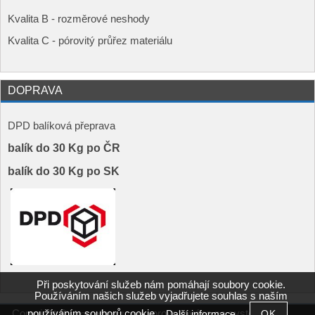
Kvalita B - rozměrové neshody
Kvalita C - pórovitý průřez materiálu
DOPRAVA
DPD balíková přeprava
balík do 30 Kg po ČR
balík do 30 Kg po SK
Při poskytování služeb nám pomáhají soubory cookie.
Používáním našich služeb vyjadřujete souhlas s naším
používáním souborů cookie.
Copyright ©
,
provozováno na systému
Další informace
shop.plmont.com