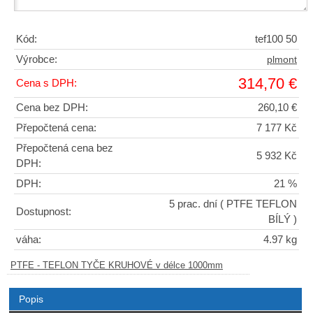
Kód:
tef100 50
Výrobce:
plmont
314,70 €
Cena s DPH:
Cena bez DPH:
260,10 €
Přepočtená cena:
7 177 Kč
Přepočtená cena bez
5 932 Kč
DPH:
DPH:
21 %
5 prac. dní
( PTFE TEFLON
Dostupnost:
BÍLÝ )
váha:
4.97 kg
PTFE - TEFLON TYČE KRUHOVÉ v délce 1000mm
Popis