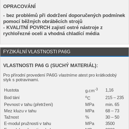
OPRACOVÁNÍ
- bez problémů při dodržení doporučených podmínek
pomocí běžných obráběcích strojů
- KVALITNÍ POVRCH zajistí ostré nástroje z
rychlořezné oceli a vhodná chladící média
FYZIKÁLNÍ VLASTNOSTI PA6G
VLASTNOSTI PA6 G (SUCHÝ MATERIÁL):
Pro přírodní provedení PA6G vlastníme atest pro krátkodobý
styk s potravinami.
-3
Hustota
1,16
g.cm
o
Bod tání
215 – 235
C
Pevnost v tahu (přetržení)
MPa
min. 65
Mez kluzu v tahu
MPa
68 – 73
Tažnost
%
30 – 50
E-modul pružnosti v tahu
MPa
3500