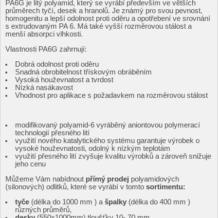
PA6G je litý polyamid, který se vyrábí především ve větších
průměrech tyčí, desek a hranolů. Je známý pro svou pevnost,
homogenitu a lepší odolnost proti oděru a opotřebení ve srovnání
s extrudovaným PA 6. Má také vyšší rozměrovou stálost a
menší absorpci vlhkosti.
Vlastnosti PA6G zahrnují:
Dobrá odolnost proti oděru
Snadná obrobitelnost třískovým obráběním
Vysoká houževnatost a tvrdost
Nízká nasákavost
Vhodnost pro aplikace s požadavkem na rozměrovou stálost
modifikovaný polyamid-6 vyráběný aniontovou polymerací
technologií přesného lití
využití nového katalytického systému garantuje výrobek o
vysoké houževnatosti, odolný k nízkým teplotám
využití přesného lití zvyšuje kvalitu výrobků a zároveň snižuje
jeho cenu
Můžeme Vám nabídnout
přímý prodej
polyamidových
(silonových) odlitků, které se vyrábí v tomto
sortimentu:
tyče
(délka do 1000 mm ) a
špalky
(délka do 400 mm )
různých průměrů,
desky
(550x1000mm) tloušťky 10- 70 mm