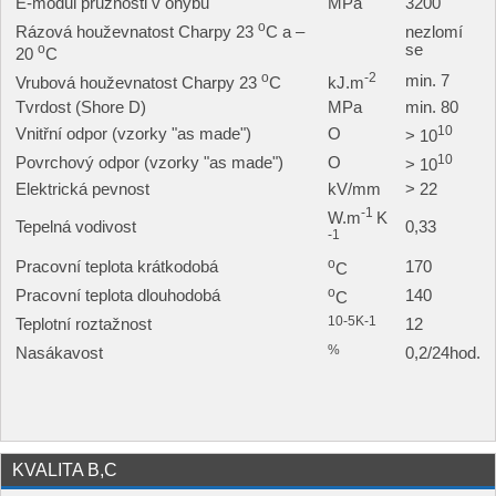
E-modul pružnosti v ohybu
MPa
3200
o
Rázová houževnatost Charpy 23
C a –
nezlomí
o
se
20
C
o
-2
min. 7
Vrubová houževnatost Charpy 23
C
kJ.m
Tvrdost (Shore D)
MPa
min. 80
10
Vnitřní odpor (vzorky "as made")
O
> 10
10
Povrchový odpor (vzorky "as made")
O
> 10
Elektrická pevnost
kV/mm
> 22
-1
W.m
K
Tepelná vodivost
0,33
-1
o
Pracovní teplota krátkodobá
170
C
o
Pracovní teplota dlouhodobá
140
C
10-5K-1
Teplotní roztažnost
12
%
Nasákavost
0,2/24hod.
KVALITA B,C