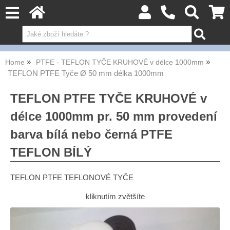
Home
PTFE - TEFLON TYČE KRUHOVÉ v délce 1000mm
TEFLON PTFE Tyče Ø 50 mm délka 1000mm
TEFLON PTFE TYČE KRUHOVÉ v
délce 1000mm pr. 50 mm provedení
barva bílá nebo černá PTFE
TEFLON BÍLÝ
TEFLON PTFE TEFLONOVÉ TYČE
kliknutím zvětšíte