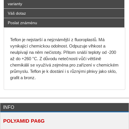
varianty
Váš dotaz
Poslat známénu
Teflon je nejstarší a nejznámější z fluoroplastů. Má
vynikající chemickou odolnost. Odpuzuje vlhkost a
neulpívají na něm nečistoty. Přitom snáší teploty od -200
až do +260 °C. Z důvodu netečnosti vůči většině
chemikálií se využívá zejména pro zařízení v chemickém
průmyslu. Teflon je k dostání i s různými plnivy jako sklo,
grafit a bronz.
INFO
POLYAMID PA6G