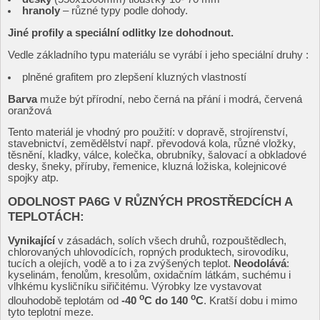
hranoly
– různé typy podle dohody.
Jiné profily a speciální odlitky lze dohodnout.
Vedle základního typu materiálu se vyrábí i jeho speciální druhy :
plněné grafitem pro zlepšení kluzných vlastností
Barva
muže být přírodní, nebo černá na přání i modrá, červená
oranžová
Tento materiál je vhodný pro použití: v dopravě, strojírenství,
stavebnictví, zemědělství např. převodová kola, různé vložky,
těsnění, kladky, válce, kolečka, obrubníky, šalovací a obkladové
desky, šneky, příruby, řemenice, kluzná ložiska, kolejnicové
spojky atp.
ODOLNOST PA6G V RŮZNÝCH PROSTŘEDCÍCH A
TEPLOTÁCH:
Vynikající
v zásadách, solích všech druhů, rozpouštědlech,
chlorovaných uhlovodících, ropných produktech, sirovodíku,
tucích a olejích, vodě a to i za zvýšených teplot.
Neodolává
:
kyselinám, fenolům, kresolům, oxidačním látkám, suchému i
vlhkému kysličníku siřičitému. Výrobky lze vystavovat
o
o
dlouhodobě teplotám od
-40
C do 140
C
. Kratší dobu i mimo
tyto teplotní meze.