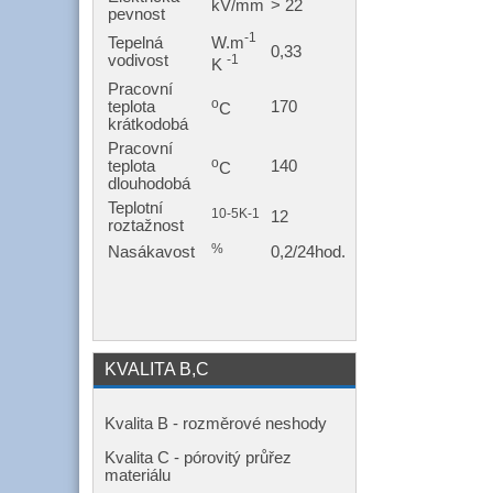
kV/mm
> 22
pevnost
-1
W.m
Tepelná
0,33
-1
vodivost
K
Pracovní
o
teplota
170
C
krátkodobá
Pracovní
o
teplota
140
C
dlouhodobá
Teplotní
10-5K-1
12
roztažnost
%
Nasákavost
0,2/24hod.
KVALITA B,C
Kvalita B - rozměrové neshody
Kvalita C - pórovitý průřez
materiálu