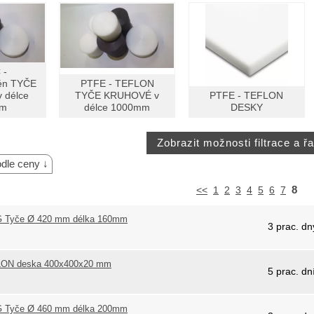
 -
lén TYČE
PTFE - TEFLON
 délce
TYČE KRUHOVÉ v
PTFE - TEFLON
mm
délce 1000mm
DESKY
dle ceny ↓
8
<<
1
2
3
4
5
6
7
 Tyče Ø 420 mm délka 160mm
3 prac. dn
0
ON deska 400x400x20 mm
5 prac. dn
 Tyče Ø 460 mm délka 200mm