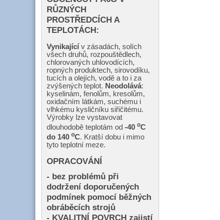
RŮZNÝCH
PROSTŘEDCÍCH A
TEPLOTÁCH:
Vynikající
v zásadách, solích
všech druhů, rozpouštědlech,
chlorovaných uhlovodících,
ropných produktech, sirovodíku,
tucích a olejích, vodě a to i za
zvýšených teplot.
Neodolává
:
kyselinám, fenolům, kresolům,
oxidačním látkám, suchému i
vlhkému kysličníku siřičitému.
Výrobky lze vystavovat
o
dlouhodobě teplotám od
-40
C
o
do 140
C
. Kratší dobu i mimo
tyto teplotní meze.
OPRACOVÁNÍ
- bez problémů při
dodržení doporučených
podmínek pomocí běžných
obráběcích strojů
- KVALITNÍ POVRCH zajistí