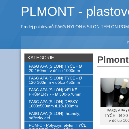
PLMONT - plastové
Prodej polotovarů PA6G NYLON 6 SILON TEFLON POM
Plmont
KATEGORIE
PA6G APA (SILON) TYČE - Ø
20-160mm v délce 1000mm
PA6G APA (SILON) TYČE - Ø
120-300mm v délce 450mm
PA6G APA (SILON) VELKÉ
PRŮMĚRY - - Ø 300-670mm
PA6G APA (SILON) DESKY
1000x500mm tl.10-100mm
PA6G APA (
PA6G APA (SILON), hranoly,
TYČE - Ø 2
odřezky atd.
v délce 1
POM-C - Polyoxymetylén TYČE