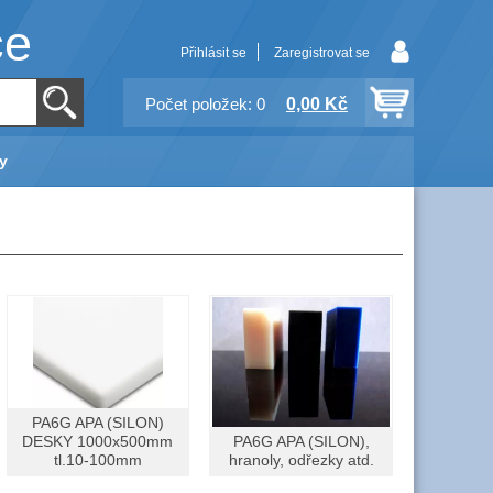
ce
Přihlásit se
Zaregistrovat se
0,00 Kč
Počet položek: 0
y
PA6G APA (SILON)
DESKY 1000x500mm
PA6G APA (SILON),
tl.10-100mm
hranoly, odřezky atd.