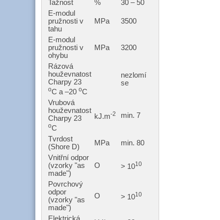
Tažnost
%
30 – 50
E-modul
pružnosti v
MPa
3500
tahu
E-modul
pružnosti v
MPa
3200
ohybu
Rázová
houževnatost
nezlomí
Charpy 23
se
o
o
C a –20
C
Vrubová
houževnatost
-2
min. 7
kJ.m
Charpy 23
o
C
Tvrdost
MPa
min. 80
(Shore D)
Vnitřní odpor
10
(vzorky "as
O
> 10
made")
Povrchový
odpor
10
O
> 10
(vzorky "as
made")
Elektrická