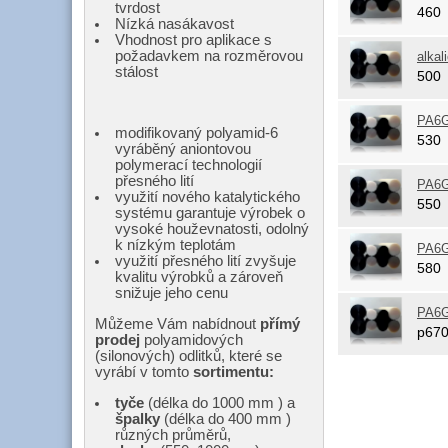
tvrdost
46
Nízká nasákavost
Vhodnost pro aplikace s
požadavkem na rozměrovou
alkal
stálost
50
PA6G
modifikovaný polyamid-6
53
vyráběný aniontovou
polymerací technologií
přesného lití
PA6G
využití nového katalytického
55
systému garantuje výrobek o
vysoké houževnatosti, odolný
k nízkým teplotám
PA6G
využití přesného lití zvyšuje
58
kvalitu výrobků a zároveň
snižuje jeho cenu
PA6G
Můžeme Vám nabídnout
přímý
p67
prodej
polyamidových
(silonových) odlitků, které se
vyrábí v tomto
sortimentu:
tyče
(délka do 1000 mm ) a
špalky
(délka do 400 mm )
různých průměrů,