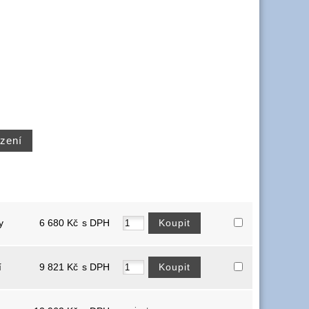
y
6 680
Kč
s DPH
í
9 821
Kč
s DPH