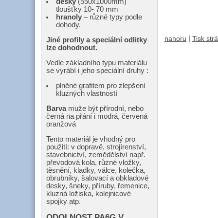
desky
(550x1000mm)
tloušťky 10- 70 mm
hranoly
– různé typy podle
dohody.
|
nahoru
Tisk str
Jiné profily a speciální odlitky
lze dohodnout.
Vedle základního typu materiálu
se vyrábí i jeho speciální druhy :
plněné grafitem pro zlepšení
kluzných vlastností
Barva
muže být přírodní, nebo
černá na přání i modrá, červená
oranžová
Tento materiál je vhodný pro
použití: v dopravě, strojírenství,
stavebnictví, zemědělství např.
převodová kola, různé vložky,
těsnění, kladky, válce, kolečka,
obrubníky, šalovací a obkladové
desky, šneky, příruby, řemenice,
kluzná ložiska, kolejnicové
spojky atp.
ODOLNOST PA6G V