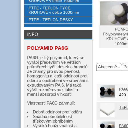
KRUHOVÉ v délce 1000mm
PTFE - TEFLON TYČE
KRUHOVÉ v délce 1000mm
PTFE - TEFLON DESKY
POM-C
INFO
Polyoxymety
KRUHOVÉ v
1000
POLYAMID PA6G
PA6G je litý polyamid, který se
vyrábí především ve větších
průměrech tyčí, desek a hranolů.
Abecedně ↓
Po
Je známý pro svou pevnost,
homogenitu a lepší odolnost proti
oděru a opotřebení ve srovnání s
extrudovaným PA 6. Má také
vyšší rozměrovou stálost a
PA6G
menší absorpci vlhkosti.
42
Vlastnosti PA6G zahrnují:
TEFL
Dobrá odolnost proti oděru
Snadná obrobitelnost
třískovým obráběním
Vysoká houževnatost a
PA6G