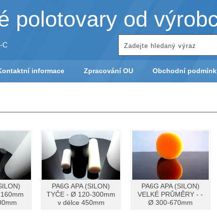
 polotovary od výrob
-C
Kontaktní informace
Zpracování OU
Obchodní podmínk
SILON)
PA6G APA (SILON)
PA6G APA (SILON)
0-160mm
TYČE - Ø 120-300mm
VELKÉ PRŮMĚRY - -
000mm
v délce 450mm
Ø 300-670mm