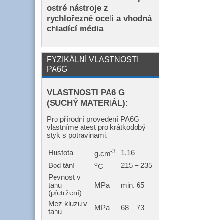
ostré nástroje z
rychlořezné oceli a vhodná
chladící média
FYZIKÁLNÍ VLASTNOSTI
PA6G
VLASTNOSTI PA6 G
(SUCHÝ MATERIÁL):
Pro přírodní provedení PA6G
vlastníme atest pro krátkodobý
styk s potravinami.
-3
Hustota
1,16
g.cm
o
Bod tání
215 – 235
C
Pevnost v
tahu
MPa
min. 65
(přetržení)
Mez kluzu v
MPa
68 – 73
tahu